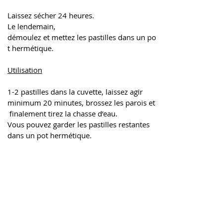
Laissez sécher 24 heures.
Le lendemain, 
démoulez et mettez les pastilles dans un po
t hermétique. 
Utilisation
1-2 pastilles dans la cuvette, laissez agir 
minimum 20 minutes, brossez les parois et
 finalement tirez la chasse d’eau.
Vous pouvez garder les pastilles restantes 
dans un pot hermétique.
Astuce
Si vous n'avez pas le temps de faire des 
pastilles, vous pouvez mettre quelques 
cuillères d'acide citrique et de bicarbonate 
de soude directement dans le fond de vos 