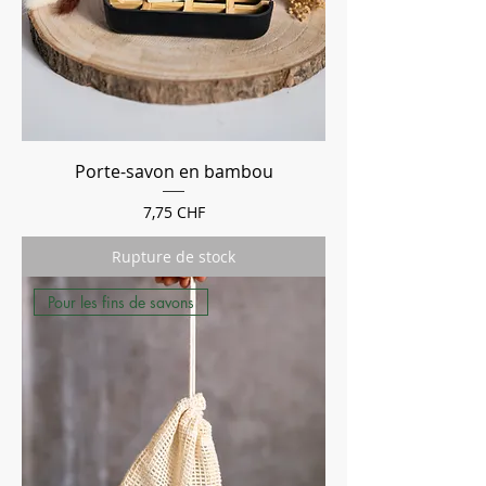
Porte-savon en bambou
Prix
7,75 CHF
Rupture de stock
Pour les fins de savons