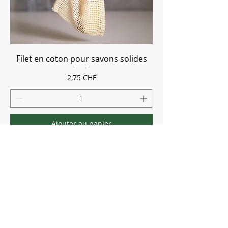
Filet en coton pour savons solides
Prix
2,75 CHF
Ajouter au panier
Informations
Livraison
Paiement
Réseaux sociaux