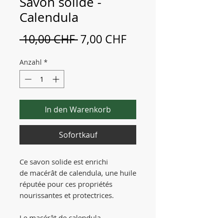
Savon solide -
Calendula
Standardpreis
Sale-
 10,00 CHF 
7,00 CHF
Preis
Anzahl
*
In den Warenkorb
Sofortkauf
Ce savon solide est enrichi
de macérât de calendula, une huile
réputée pour ces propriétés
nourissantes et protectrices.
Le macérât de calendula,